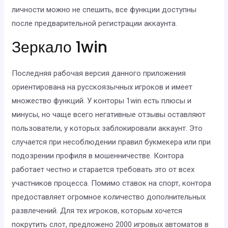
личности можно не спешить, все функции доступны
после предварительной регистрации аккаунта.
Зеркало 1win
Последняя рабочая версия данного приложения
ориентирована на русскоязычных игроков и имеет
множество функций. У конторы 1win есть плюсы и
минусы, но чаще всего негативные отзывы оставляют
пользователи, у которых заблокировали аккаунт. Это
случается при несоблюдении правил букмекера или при
подозрении профиля в мошенничестве. Контора
работает честно и старается требовать это от всех
участников процесса. Помимо ставок на спорт, контора
предоставляет огромное количество дополнительных
развлечений. Для тех игроков, которым хочется
покрутить слот, предложено 2000 игровых автоматов в