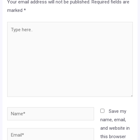
Your email address will not be published.
Required fields are
marked
*
Save my
name, email,
and website in
this browser