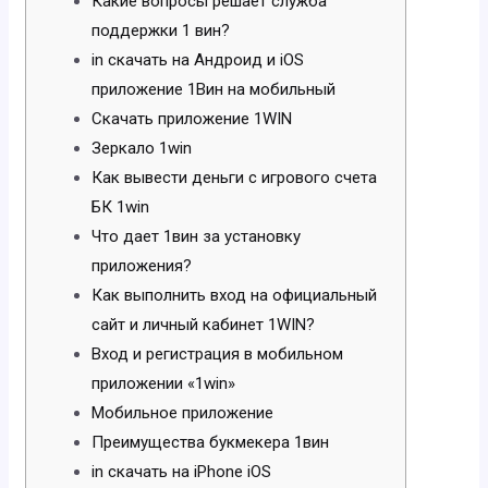
Какие вопросы решает служба
поддержки 1 вин?
in скачать на Андроид и iOS
приложение 1Вин на мобильный
Скачать приложение 1WIN
Зеркало 1win
Как вывести деньги c игрового счета
БК 1win
Что дает 1вин за установку
приложения?
Как выполнить вход на официальный
сайт и личный кабинет 1WIN?
Вход и регистрация в мобильном
приложении «1win»
Мобильное приложение
Преимущества букмекера 1вин
in скачать на iPhone iOS