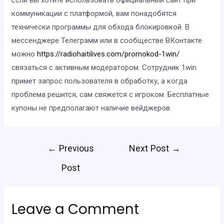
Если вы хотите использовать официальный сайт при
коммуникации с платформой, вам понадобятся
технически программы для обхода блокировкой. В
мессенджере Телеграмм или в сообществе ВКонтакте
можно
https://radiohaitilives.com/promokod-1win/
связаться с активным модератором. Сотрудник 1win
примет запрос пользователя в обработку, а когда
проблема решится, сам свяжется с игроком. Бесплатные
купоны не предполагают наличие вейджеров.
←
Previous
Next Post
→
Post
Leave a Comment