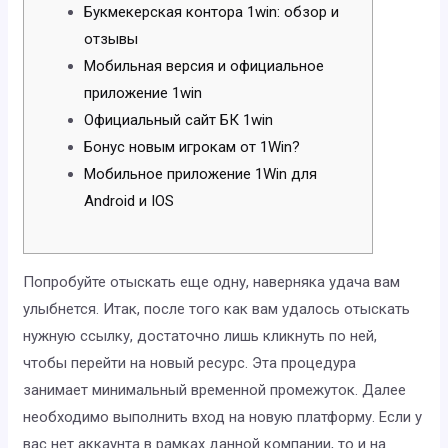
Букмекерская контора 1win: обзор и
отзывы
Мобильная версия и официальное
приложение 1win
Официальный сайт БК 1win
Бонус новым игрокам от 1Win?
Мобильное приложение 1Win для
Android и IOS
Попробуйте отыскать еще одну, наверняка удача вам
улыбнется. Итак, после того как вам удалось отыскать
нужную ссылку, достаточно лишь кликнуть по ней,
чтобы перейти на новый ресурс. Эта процедура
занимает минимальный временной промежуток. Далее
необходимо выполнить вход на новую платформу. Если у
вас нет аккаунта в рамках данной компании, то и на