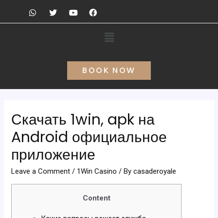
BOOK NOW
Скачать 1win, apk на
Android официальное
приложение
Leave a Comment
/
1Win Casino
/ By
casaderoyale
Content