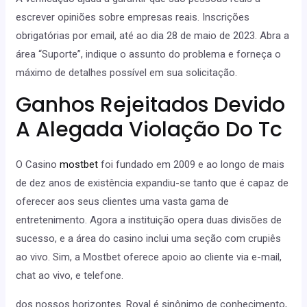
escrever opiniões sobre empresas reais. Inscrições
obrigatórias por email, até ao dia 28 de maio de 2023. Abra a
área “Suporte”, indique o assunto do problema e forneça o
máximo de detalhes possível em sua solicitação.
Ganhos Rejeitados Devido
A Alegada Violação Do Tc
O Casino
mostbet
foi fundado em 2009 e ao longo de mais
de dez anos de existência expandiu-se tanto que é capaz de
oferecer aos seus clientes uma vasta gama de
entretenimento. Agora a instituição opera duas divisões de
sucesso, e a área do casino inclui uma seção com crupiês
ao vivo. Sim, a Mostbet oferece apoio ao cliente via e-mail,
chat ao vivo, e telefone.
dos nossos horizontes. Royal é sinônimo de conhecimento,