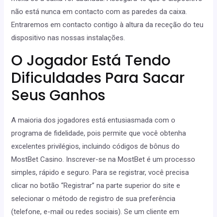
não está nunca em contacto com as paredes da caixa.
Entraremos em contacto contigo à altura da receção do teu
dispositivo nas nossas instalações.
O Jogador Está Tendo
Dificuldades Para Sacar
Seus Ganhos
A maioria dos jogadores está entusiasmada com o
programa de fidelidade, pois permite que você obtenha
excelentes privilégios, incluindo códigos de bônus do
MostBet Casino. Inscrever-se na MostBet é um processo
simples, rápido e seguro. Para se registrar, você precisa
clicar no botão “Registrar” na parte superior do site e
selecionar o método de registro de sua preferência
(telefone, e-mail ou redes sociais). Se um cliente em