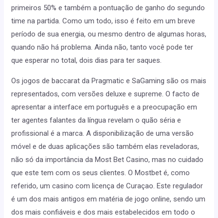
primeiros 50% e também a pontuação de ganho do segundo
time na partida. Como um todo, isso é feito em um breve
período de sua energia, ou mesmo dentro de algumas horas,
quando não há problema. Ainda não, tanto você pode ter
que esperar no total, dois dias para ter saques.
Os jogos de baccarat da Pragmatic e SaGaming são os mais
representados, com versões deluxe e supreme. O facto de
apresentar a interface em português e a preocupação em
ter agentes falantes da língua revelam o quão séria e
profissional é a marca. A disponibilização de uma versão
móvel e de duas aplicações são também elas reveladoras,
não só da importância da Most Bet Casino, mas no cuidado
que este tem com os seus clientes. O Mostbet é, como
referido, um casino com licença de Curaçao. Este regulador
é um dos mais antigos em matéria de jogo online, sendo um
dos mais confiáveis e dos mais estabelecidos em todo o