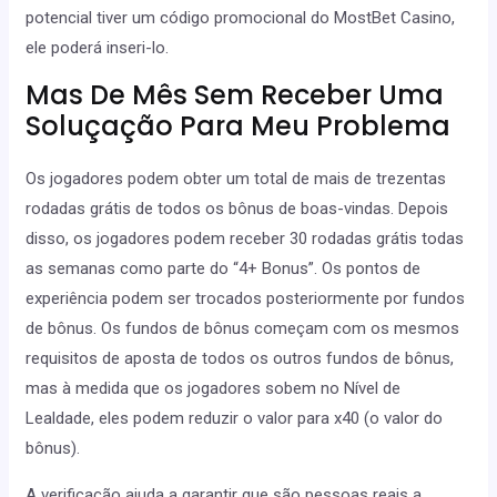
potencial tiver um código promocional do MostBet Casino,
ele poderá inseri-lo.
Mas De Mês Sem Receber Uma
Soluçação Para Meu Problema
Os jogadores podem obter um total de mais de trezentas
rodadas grátis de todos os bônus de boas-vindas. Depois
disso, os jogadores podem receber 30 rodadas grátis todas
as semanas como parte do “4+ Bonus”. Os pontos de
experiência podem ser trocados posteriormente por fundos
de bônus. Os fundos de bônus começam com os mesmos
requisitos de aposta de todos os outros fundos de bônus,
mas à medida que os jogadores sobem no Nível de
Lealdade, eles podem reduzir o valor para x40 (o valor do
bônus).
A verificação ajuda a garantir que são pessoas reais a