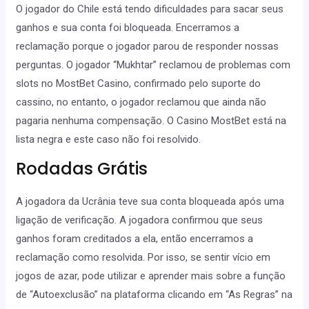
O jogador do Chile está tendo dificuldades para sacar seus
ganhos e sua conta foi bloqueada. Encerramos a
reclamação porque o jogador parou de responder nossas
perguntas. O jogador “Mukhtar” reclamou de problemas com
slots no MostBet Casino, confirmado pelo suporte do
cassino, no entanto, o jogador reclamou que ainda não
pagaria nenhuma compensação. O Casino MostBet está na
lista negra e este caso não foi resolvido.
Rodadas Grátis
A jogadora da Ucrânia teve sua conta bloqueada após uma
ligação de verificação. A jogadora confirmou que seus
ganhos foram creditados a ela, então encerramos a
reclamação como resolvida. Por isso, se sentir vício em
jogos de azar, pode utilizar e aprender mais sobre a função
de “Autoexclusão” na plataforma clicando em “As Regras” na