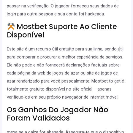
passar na verificação. O jogador forneceu seus dados de
login para outra pessoa e sua conta foi hackeada.
Mostbet Suporte Ao Cliente
Disponível
Este site é um recurso útil gratuito para sua linha, sendo útil
para comparar e procurar a melhor experiência de serviços.
Ele não pode e não fornecerá declarações factuais sobre
cada página da web de jogos de azar ou site de jogos de
azar renderizado para você pessoalmente. Mostbet to get é
totalmente gratuito disponível no site oficial – apenas
verifique-os em seu próprio navegador de internet móvel.
Os Ganhos Do Jogador Não
Foram Validados
mexa se a caixa for abanada. Assegura-te que o dispositivo