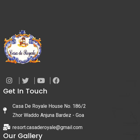
Get In Touch
Casa De Royale House No. 186/2
Zhor Waddo Anjuna Bardez - Goa
resort.casaderoyale@gmail.com
Our Gallery