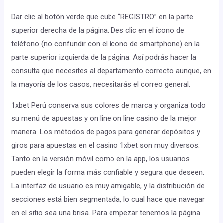
Dar clic al botón verde que cube “REGISTRO” en la parte
superior derecha de la página. Des clic en el ícono de
teléfono (no confundir con el ícono de smartphone) en la
parte superior izquierda de la página. Así podrás hacer la
consulta que necesites al departamento correcto aunque, en
la mayoría de los casos, necesitarás el correo general.
1xbet Perú conserva sus colores de marca y organiza todo
su menú de apuestas y on line on line casino de la mejor
manera. Los métodos de pagos para generar depósitos y
giros para apuestas en el casino 1xbet son muy diversos.
Tanto en la versión móvil como en la app, los usuarios
pueden elegir la forma más confiable y segura que deseen.
La interfaz de usuario es muy amigable, y la distribución de
secciones está bien segmentada, lo cual hace que navegar
en el sitio sea una brisa. Para empezar tenemos la página