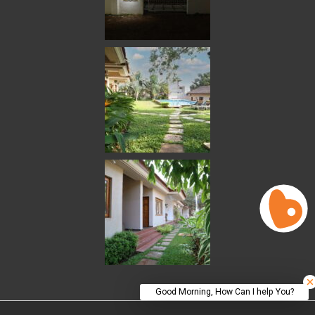
Good Morning, How Can I help You?