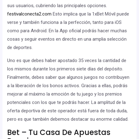
sus usuarios, cubriendo las principales opciones.
festivalconecta2.com
Esto implica que la 1xBet Móvil puede
verse y también funciona a la perfección, tanto para iOS
como para Android. En la App oficial podrás hacer muchas
cosas y seguir eventos en directo en una amplia selección
de deportes.
Uno es que debes haber apostado 35 veces la cantidad de
los mismos durante los primeros siete días del depósito.
Finalmente, debes saber que algunos juegos no contribuyen
a la liberación de los bonos activos. Gracias a ellas, podrás
mejorar al máximo la emoción de tu juego y los premios
potenciales con los que te podrás hacer. La amplitud de la
oferta deportiva de este operador está fuera de toda duda,
pero es que también debemos destacar su enorme calidad.
Bet – Tu Casa De Apuestas