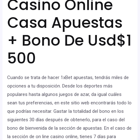
Casino Online
Casa Apuestas
+ Bono De Usd$1
500
Cuando se trata de hacer 1xBet apuestas, tendrás miles de
opciones a tu disposición. Desde los deportes más
populares hasta algunos juegos de azar, da igual cuáles
sean tus preferencias, en este sitio web encontrarás todo lo
que podrías necesitar. Gastar la totalidad del bono en los
siguientes 30 días después de obtenerlo, para el caso del
bono de bienvenida de la sección de apuestas. En el caso de
la sección de on line casino online, tienes 7 días para