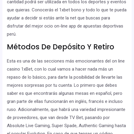
cantidad podrá ser utilizada en todos los deportes y eventos
que quieras. Conocerás el 1xbet bono y todo lo que te pueda
ayudar a decidir si estás ante la net que buscas para
disfrutar del mejor ocio on-line app de apuestas deportivas
perú.
Métodos De Depósito Y Retiro
Esta es una de las secciones más emocionantes del on line
casino 1xBet, con lo cual vamos a hacer nada más un
repaso de lo básico, para darte la posibilidad de llevarte las
mejores sorpresas por tu cuenta. Lo primero que debes
saber es que encontrarás algunas mesas en español, pero
gran parte de ellas funcionarán en inglés, francés e incluso
ruso. Adicionalmente, que habrá una variedad impresionante
de proveedores, que van desde TV Bet, pasando por
Absolute Live Gaming, Super Spade, Authentic Gaming hasta
el popular Evolution. En caso de que tengas un código