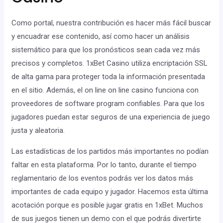
Como portal, nuestra contribución es hacer más fácil buscar
y encuadrar ese contenido, así como hacer un análisis
sistemático para que los pronósticos sean cada vez más
precisos y completos. 1xBet Casino utiliza encriptación SSL
de alta gama para proteger toda la información presentada
en el sitio. Además, el on line on line casino funciona con
proveedores de software program confiables. Para que los
jugadores puedan estar seguros de una experiencia de juego
justa y aleatoria.
Las estadísticas de los partidos más importantes no podían
faltar en esta plataforma. Por lo tanto, durante el tiempo
reglamentario de los eventos podrás ver los datos más
importantes de cada equipo y jugador. Hacemos esta última
acotación porque es posible jugar gratis en 1xBet. Muchos
de sus juegos tienen un demo con el que podrás divertirte