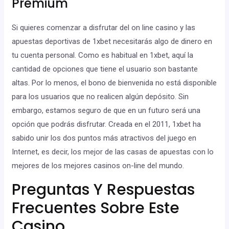
Premium
Si quieres comenzar a disfrutar del on line casino y las
apuestas deportivas de 1xbet necesitarás algo de dinero en
tu cuenta personal. Como es habitual en 1xbet, aquí la
cantidad de opciones que tiene el usuario son bastante
altas. Por lo menos, el bono de bienvenida no está disponible
para los usuarios que no realicen algún depósito. Sin
embargo, estamos seguro de que en un futuro será una
opción que podrás disfrutar. Creada en el 2011, 1xbet ha
sabido unir los dos puntos más atractivos del juego en
Internet, es decir, los mejor de las casas de apuestas con lo
mejores de los mejores casinos on-line del mundo.
Preguntas Y Respuestas
Frecuentes Sobre Este
Casino