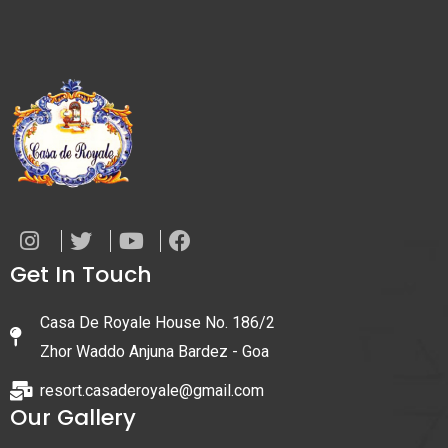
Get In Touch
Casa De Royale House No. 186/2
Zhor Waddo Anjuna Bardez - Goa
resort.casaderoyale@gmail.com
Our Gallery