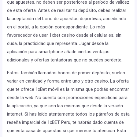
que apuestes, no deben ser posteriores al período de validez
de esta oferta. Antes de realizar tu depósito, debes realizar
la aceptación del bono de apuestas deportivas, accediendo
en el portal, a la opción correspondiente. Lo más
favorecedor de usar 1xbet casino desde el celular es, sin
duda, la practicidad que representa. Jugar desde la
aplicación para smartphone añade ciertas ventajas
adicionales y ofertas tentadoras que no puedes perderte.
Estos, también llamados bonos de primer depósito, suelen
variar en cantidad y forma entre uno y otro casino. La oferta
que te ofrece 1xBet móvil es la misma que podrás encontrar
desde la web. No cuenta con promociones específicas para
la aplicación, ya que son las mismas que desde la versión
internet. Si has leído atentamente todos los párrafos de esta
reseña imparcial de 1xBET Peru, te habrás dado cuenta de
que esta casa de apuestas sí que merece tu atención. Esta