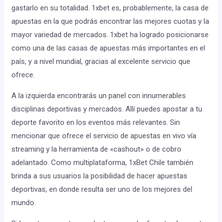
gastarlo en su totalidad. 1xbet es, probablemente, la casa de
apuestas en la que podrás encontrar las mejores cuotas y la
mayor variedad de mercados. 1xbet ha logrado posicionarse
como una de las casas de apuestas más importantes en el
país, y a nivel mundial, gracias al excelente servicio que
ofrece.
A la izquierda encontrarás un panel con innumerables
disciplinas deportivas y mercados. Allí puedes apostar a tu
deporte favorito en los eventos más relevantes. Sin
mencionar que ofrece el servicio de apuestas en vivo vía
streaming y la herramienta de «cashout» o de cobro
adelantado. Como multiplataforma, 1xBet Chile también
brinda a sus usuarios la posibilidad de hacer apuestas
deportivas, en donde resulta ser uno de los mejores del
mundo.