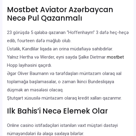
Mostbet Aviator Azərbaycan
Necə Pul Qazanmalı
23 görüşdə 5 qələbə qazanan “Hoffenhaym” 3 dəfə heç-heçə
edib, fourteen dəfə məğlub olub.
Üstəlik, Kəndlilər liqada ən orina müdafiəyə sahibdirlər.
Yalnız Hertha və Werder, eyni sayda Şalke Dietmar
mostbet
Hopp layihəsini qaçırdı.
Əgər Oliver Baumann və tərəfdaşları müntəzəm olaraq xal
toplamağa başlamasalar, o zaman İkinci Bundesliqaya
düşmək an məsələsi olacaq.
Ştutqart xüsusilə müntəzəm olaraq kredit xalları qazanmır.
Ilk Bahis’i Necə Elemek Olar
Online casino istifadəçiləri istənilən vaxt müştəri dəstəyi
nümayəndələri ilə əlaqə saxlaya bilərlər.