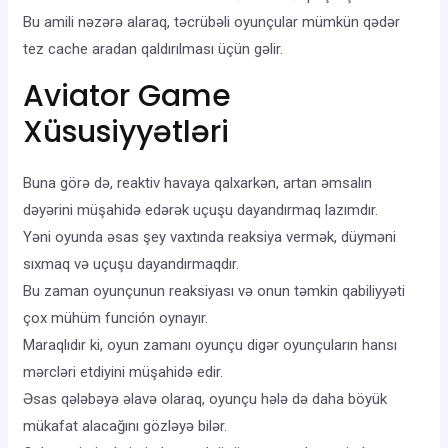
Bu amili nəzərə alaraq, təcrübəli oyunçular mümkün qədər
tez cache aradan qaldırılması üçün gəlir.
Aviator Game
Xüsusiyyətləri
Buna görə də, reaktiv havaya qalxarkən, artan əmsalın
dəyərini müşahidə edərək uçuşu dayandırmaq lazımdır.
Yəni oyunda əsas şey vaxtında reaksiya vermək, düyməni
sıxmaq və uçuşu dayandırmaqdır.
Bu zaman oyunçunun reaksiyası və onun təmkin qabiliyyəti
çox mühüm función oynayır.
Maraqlıdır ki, oyun zamanı oyunçu digər oyunçuların hansı
mərcləri etdiyini müşahidə edir.
Əsas qələbəyə əlavə olaraq, oyunçu hələ də daha böyük
mükafat alacağını gözləyə bilər.