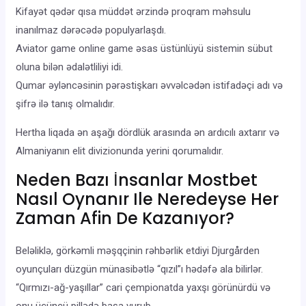
Kifayət qədər qısa müddət ərzində proqram məhsulu
inanılmaz dərəcədə populyarlaşdı.
Aviator game online game əsas üstünlüyü sistemin sübut
oluna bilən ədalətliliyi idi.
Qumar əyləncəsinin pərəstişkarı əvvəlcədən istifadəçi adı və
şifrə ilə tanış olmalıdır.
Hertha liqada ən aşağı dördlük arasında ən ardıcılı axtarır və
Almaniyanın elit divizionunda yerini qorumalıdır.
Neden Bazı İnsanlar Mostbet
Nasıl Oynanır Ile Neredeyse Her
Zaman Afin De Kazanıyor?
Beləliklə, görkəmli məşqçinin rəhbərlik etdiyi Djurgården
oyunçuları düzgün münasibətlə “qızıl”ı hədəfə ala bilirlər.
“Qırmızı-ağ-yaşıllar” cari çempionatda yaxşı görünürdü və