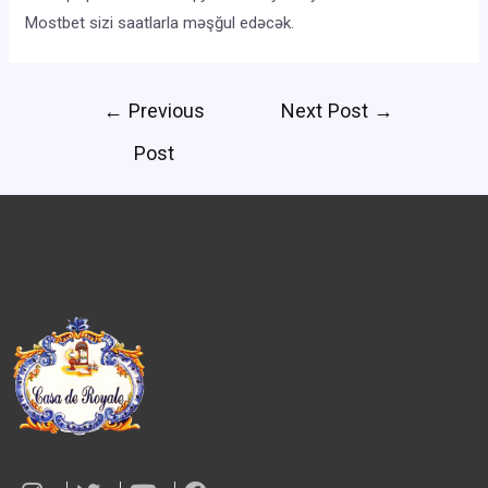
Mostbet sizi saatlarla məşğul edəcək.
←
Previous
Next Post
→
Post