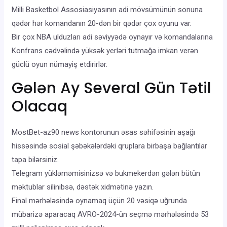
Milli Basketbol Assosiasiyasının adi mövsümünün sonuna
qədər hər komandanın 20-dən bir qədər çox oyunu var.
Bir çox NBA ulduzları adi səviyyədə oynayır və komandalarına
Konfrans cədvəlində yüksək yerləri tutmağa imkan verən
güclü oyun nümayiş etdirirlər.
Gələn Ay Several Gün Tətil
Olacaq
MostBet-az90 news kontorunun əsas səhifəsinin aşağı
hissəsində sosial şəbəkələrdəki qruplara birbaşa bağlantılar
tapa bilərsiniz.
Telegram yükləməmisinizsə və bukmekerdən gələn bütün
məktublar silinibsə, dəstək xidmətinə yazın.
Final mərhələsində oynamaq üçün 20 vəsiqə uğrunda
mübarizə aparacaq AVRO-2024-ün seçmə mərhələsində 53