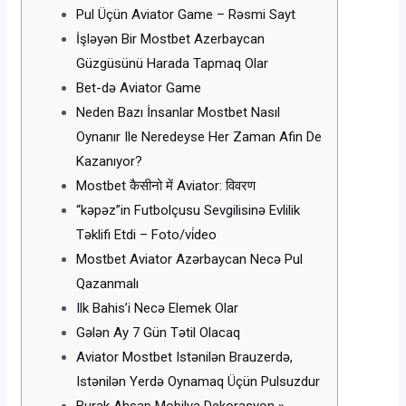
Pul Üçün Aviator Game – Rəsmi Sayt
İşləyən Bir Mostbet Azerbaycan
Güzgüsünü Harada Tapmaq Olar
Bet-də Aviator Game
Neden Bazı İnsanlar Mostbet Nasıl
Oynanır Ile Neredeyse Her Zaman Afin De
Kazanıyor?
Mostbet कैसीनो में Aviator: विवरण
“kəpəz”in Futbolçusu Sevgilisinə Evlilik
Təklifi Etdi – Foto/vi̇deo
Mostbet Aviator Azərbaycan Necə Pul
Qazanmalı
Ilk Bahis’i Necə Elemek Olar
Gələn Ay 7 Gün Tətil Olacaq
Aviator Mostbet Istənilən Brauzerdə,
Istənilən Yerdə Oynamaq Üçün Pulsuzdur