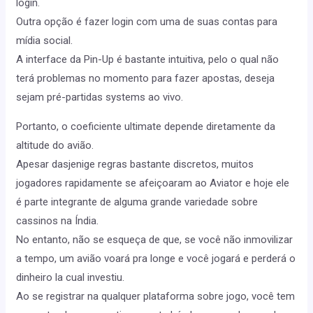
login.
Outra opção é fazer login com uma de suas contas para
mídia social.
A interface da Pin-Up é bastante intuitiva, pelo o qual não
terá problemas no momento para fazer apostas, deseja
sejam pré-partidas systems ao vivo.
Portanto, o coeficiente ultimate depende diretamente da
altitude do avião.
Apesar dasjenige regras bastante discretos, muitos
jogadores rapidamente se afeiçoaram ao Aviator e hoje ele
é parte integrante de alguma grande variedade sobre
cassinos na Índia.
No entanto, não se esqueça de que, se você não inmovilizar
a tempo, um avião voará pra longe e você jogará e perderá o
dinheiro la cual investiu.
Ao se registrar na qualquer plataforma sobre jogo, você tem