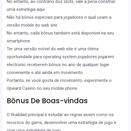
No entanto, ao contrário dos slots, vale a pena construir
uma estratégia aqui.
Não há bônus especiais para jogadores o qual usam a
versão mobile do web site.
No entanto, cada bônus também está disponível na seu
smartphone.
Ter uma versão móvel do web site é uma ótima
oportunidade para operating system jogadores jogarem
electronic receberem bônus no ano de qualquer lugar
conveniente e até ainda em movimento.
Portanto, se você gosta de movimento, experimente o
Upward Casino no seu mobile phone.
Bônus De Boas-vindas
O finalidad principal é estudar as regras assim como os
recursos do game, desenvolver uma estratégia de jogo e
criar uma estratégia de jogo.