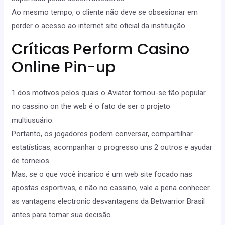
Ao mesmo tempo, o cliente não deve se obsesionar em
perder o acesso ao internet site oficial da instituição.
Críticas Perform Casino
Online Pin-up
1 dos motivos pelos quais o Aviator tornou-se tão popular
no cassino on the web é o fato de ser o projeto
multiusuário.
Portanto, os jogadores podem conversar, compartilhar
estatísticas, acompanhar o progresso uns 2 outros e ayudar
de torneios.
Mas, se o que você incarico é um web site focado nas
apostas esportivas, e não no cassino, vale a pena conhecer
as vantagens electronic desvantagens da Betwarrior Brasil
antes para tomar sua decisão.