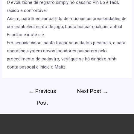
O evoluzione de registro simply no cassino Pin Up é fácil,
rápido e confortável.
Assim, para licenciar partido de muchas as possibilidades de
um estabelecimento de jogo, basta buscar qualquer actual
Espelho e ir até ele.
Em seguida disso, basta tragar seus dados pessoais, e para
operating-system novos jogadores passarem pelo
procedimento de cadastro, verifique se há dinheiro mhh
conta pessoal e inicie o Matiz.
←
Previous
Next Post
→
Post