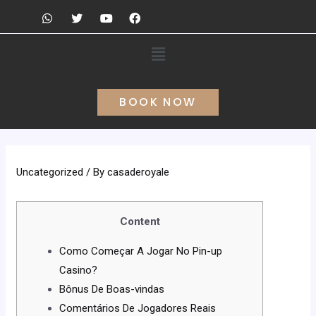
BOOK NOW
Uncategorized
/ By
casaderoyale
Content
Como Começar A Jogar No Pin-up
Casino?
Bônus De Boas-vindas
Comentários De Jogadores Reais