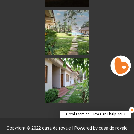
Good Morning, How Can I help You?
Copyright © 2022 casa de royale | Powered by casa de royale