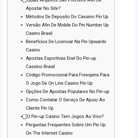
⃣ Quais Arquivos São Precisos Afin De
Apostar No Site?
Métodos De Deposito Do Cassino Pin Up
Versão Afin De Mobile Do Pin Number Up
Casino Brasil
Benefícios De Licenciar Na Pin Upwards
Casino
Apostas Esportivas Enel Do Pin-up
Cassino Brasil
Código Promocional Para Freespins Para
O Jogo De On Line Casino Pin Up
Opções De Apostas Populares No Pin-up
Como Contatar O Serviço De Apoio Ao
Cliente Pin Up
⃣ O Pin-up Casino Tem Jogos Ao Vivo?
Perguntas Frequentes Sobre Um Pin Up
On The Internet Casino