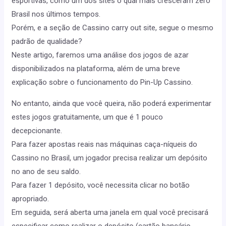
esportivas, como um dos sites o qual mais cresceram zero
Brasil nos últimos tempos.
Porém, e a seção de Cassino carry out site, segue o mesmo
padrão de qualidade?
Neste artigo, faremos uma análise dos jogos de azar
disponibilizados na plataforma, além de uma breve
explicação sobre o funcionamento do Pin-Up Cassino.
No entanto, ainda que você queira, não poderá experimentar
estes jogos gratuitamente, um que é 1 pouco
decepcionante.
Para fazer apostas reais nas máquinas caça-níqueis do
Cassino no Brasil, um jogador precisa realizar um depósito
no ano de seu saldo.
Para fazer 1 depósito, você necessita clicar no botão
apropriado.
Em seguida, será aberta uma janela em qual você precisará