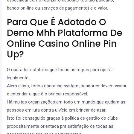
especificar como realizar o depósito (cartão bancário,
banco on-line ou serviços de pagamento) e o valor.
Para Que É Adotado O
Demo Mhh Plataforma De
Online Casino Online Pin
Up?
O operador estatal segue todas as regras para operar
legalmente.
Além disso, todos operating system jogadores devem visitar
e entender u que é o brincar responsável.
Há muitas organizações em todo um mundo que ajudam as
pessoas em luta contra u vício em brincar de azar.
Isto foi conseguido graças à política de gestão do clube
propositalmente orientada pra satisfação de todas as