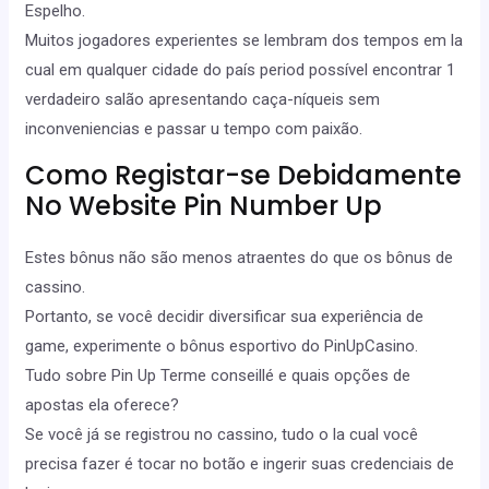
Espelho.
Muitos jogadores experientes se lembram dos tempos em la
cual em qualquer cidade do país period possível encontrar 1
verdadeiro salão apresentando caça-níqueis sem
inconveniencias e passar u tempo com paixão.
Como Registar-se Debidamente
No Website Pin Number Up
Estes bônus não são menos atraentes do que os bônus de
cassino.
Portanto, se você decidir diversificar sua experiência de
game, experimente o bônus esportivo do PinUpCasino.
Tudo sobre Pin Up Terme conseillé e quais opções de
apostas ela oferece?
Se você já se registrou no cassino, tudo o la cual você
precisa fazer é tocar no botão e ingerir suas credenciais de