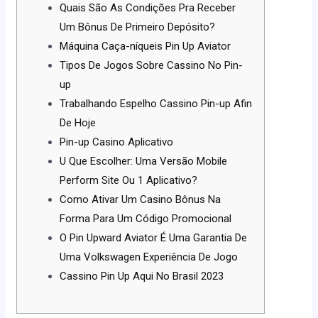
Quais São As Condições Pra Receber
Um Bônus De Primeiro Depósito?
Máquina Caça-níqueis Pin Up Aviator
Tipos De Jogos Sobre Cassino No Pin-
up
Trabalhando Espelho Cassino Pin-up Afin
De Hoje
Pin-up Casino Aplicativo
U Que Escolher: Uma Versão Mobile
Perform Site Ou 1 Aplicativo?
Como Ativar Um Casino Bônus Na
Forma Para Um Código Promocional
O Pin Upward Aviator É Uma Garantia De
Uma Volkswagen Experiência De Jogo
Cassino Pin Up Aqui No Brasil 2023