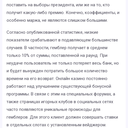
поставить на выборы президента, или же на то, кто
получит какую-либо премию. Конечно, коэффициенты, и
особенно маржа, не являются слишком большими.
Согласно опубликованной статистике, низкие
показатели срабатывают в подавляющем большинстве
случаев. В частности, гемблер получает в среднем
только 10% от суммы, поставленной на раунд. При
неудаче пользователь не только потеряет весь банк, но
и будет вынужден потратить большое количество
времени на его возврат. Онлайн казино постоянно
работают над улучшением существующей бонусной
программы. В связи с этим на специальных форумах, а
также страницах игорных клубов в социальных сетях
часто появляются уникальные промокоды для
гемблеров. Для этого клиент должен совершать ставки
в отдельных слотах с установленным вейджером.