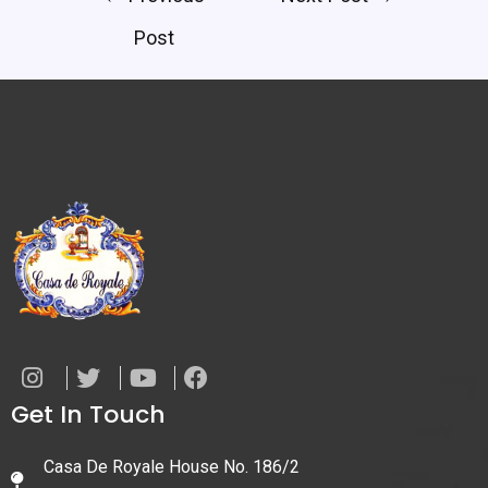
Post
Get In Touch
Casa De Royale House No. 186/2