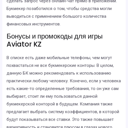
сделать запрос через онлайн-чат прямо в приложении.
Букмекер позаботился о том, чтобы средства могли
выводиться с применением большого количества
финансовых инструментов.
Бонусы и промокоды для игры
Aviator KZ
В списке есть даже мобильные телефоны, чем могут
похвастаться не все букмекерские конторы. В целом,
данную БК можно рекомендовать к использованию
практически любому человеку. Конечно, если у человека
есть какие-то определенные требования, то он уже сам
выбирает, стоит ли ему пользоваться данной
букмекерской конторой в будущем. Компания также
предлагает выбрать систему коэффициентов, в которой
будут показываться все ставки. Это также повышает
вариативность и становится плюсом в глазах нового