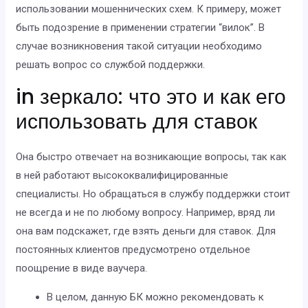
использовании мошеннических схем. К примеру, может
быть подозрение в применении стратегии “вилок”. В
случае возникновения такой ситуации необходимо
решать вопрос со службой поддержки.
in зеркало: что это и как его
использовать для ставок
Она быстро отвечает на возникающие вопросы, так как
в ней работают высококвалифицированные
специалисты. Но обращаться в службу поддержки стоит
не всегда и не по любому вопросу. Например, вряд ли
она вам подскажет, где взять деньги для ставок. Для
постоянных клиентов предусмотрено отдельное
поощрение в виде ваучера.
В целом, данную БК можно рекомендовать к