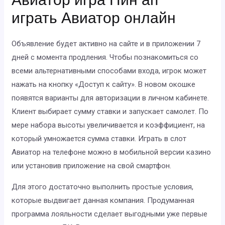
играть Авиатор онлайн
Объявление будет активно на сайте и в приложении 7
дней с момента продления. Чтобы познакомиться со
всеми альтернативными способами входа, игрок может
нажать на кнопку «Доступ к сайту». В новом окошке
появятся варианты для авторизации в личном кабинете.
Клиент выбирает сумму ставки и запускает самолет. По
мере набора высоты увеличивается и коэффициент, на
который умножается сумма ставки. Играть в слот
Авиатор на телефоне можно в мобильной версии казино
или установив приложение на свой смартфон.
Для этого достаточно выполнить простые условия,
которые выдвигает данная компания. Продуманная
программа лояльности сделает выгодными уже первые