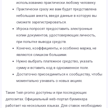
использованию практически любому человеку.
Практически сразу же вам будет представлена
небольшая анкета, введя данные в которую вы
сможете зарегистрироваться.
Игрока попросят предоставить электронные
копии документов, удостоверяющих личность,
при попытке вывода средств.
Конечно, коэффициенты, и особенно маржа, не
являются слишком большими.
Нужно выбрать платежное средство, указать
сумму и вставить код в одноименное поле.
Достаточно присоединиться к сообществу, чтобы
моментально узнавать о новых акциях.
Такие 1win promo доступны и при последующих
депозитах. Официальный web-портал букмекера
работает на нескольких языках. Для ставок необходимо