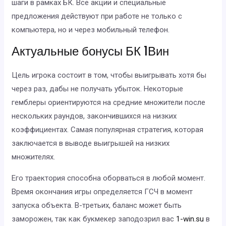
шаги в рамках БК. Все акции и специальные
предложения действуют при работе не только с
компьютера, но и через мобильный телефон.
Актуальные бонусы БК 1Вин
Цель игрока состоит в том, чтобы выигрывать хотя бы
через раз, дабы не получать убыток. Некоторые
гемблеры ориентируются на средние множители после
нескольких раундов, закончившихся на низких
коэффициентах. Самая популярная стратегия, которая
заключается в выводе выигрышей на низких
множителях.
Его траектория способна оборваться в любой момент.
Время окончания игры определяется ГСЧ в момент
запуска объекта. В-третьих, баланс может быть
заморожен, так как букмекер заподозрил вас
1-win.su
в