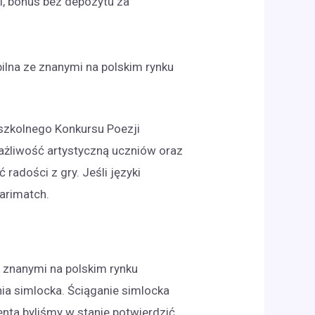
i, bonus bez depozytu za
bilna ze znanymi na polskim rynku
yszkolnego Konkursu Poezji
wrażliwość artystyczną uczniów oraz
radości z gry. Jeśli języki
Parimatch.
e znanymi na polskim rynku
ia simlocka. Ściąganie simlocka
nta byliśmy w stanie potwierdzić,