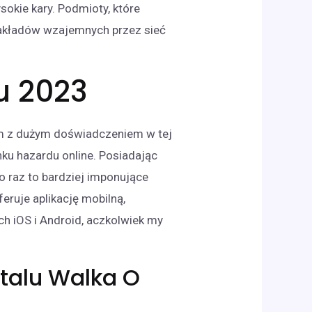
okie kary. Podmioty, które
 zakładów wzajemnych przez sieć
u 2023
em z dużym doświadczeniem w tej
nku hazardu online. Posiadając
o raz to bardziej imponujące
eruje aplikację mobilną,
ch iOS i Android, aczkolwiek my
talu Walka O