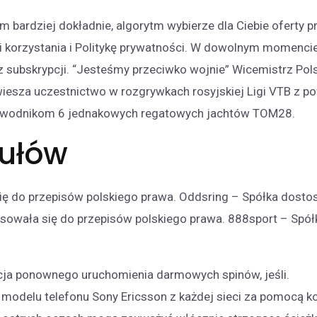
m bardziej dokładnie, algorytm wybierze dla Ciebie oferty p
i korzystania i Politykę prywatności. W dowolnym momenc
z subskrypcji. “Jesteśmy przeciwko wojnie” Wicemistrz Po
iesza uczestnictwo w rozgrywkach rosyjskiej Ligi VTB z pow
zawodnikom 6 jednakowych regatowych jachtów TOM28.
kułów
ię do przepisów polskiego prawa. Oddsring – Spółka dosto
osowała się do przepisów polskiego prawa. 888sport – Spó
opcja ponownego uruchomienia darmowych spinów, jeśli.
 modelu telefonu Sony Ericsson z każdej sieci za pomocą k