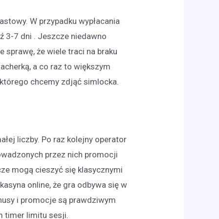
iastowy. W przypadku wypłacania
ź 3-7 dni . Jeszcze niedawno
sprawę, że wiele traci na braku
acherką, a co raz to większym
 którego chcemy zdjąć simlocka.
ej liczby. Po raz kolejny operator
owadzonych przez nich promocji
cze mogą cieszyć się klasycznymi
ą kasyna online, że gra odbywa się w
onusy i promocje są prawdziwym
timer limitu sesji.