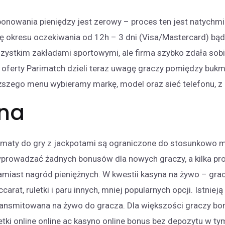
onowania pieniędzy jest zerowy – proces ten jest natychm
okresu oczekiwania od 12h – 3 dni (Visa/Mastercard) bąd
ystkim zakładami sportowymi, ale firma szybko zdała sobie 
 oferty Parimatch dzieli teraz uwagę graczy pomiędzy bukm
ższego menu wybieramy markę, model oraz sieć telefonu, z
wna
omaty do gry z jackpotami są ograniczone do stosunkowo mał
wprowadzać żadnych bonusów dla nowych graczy, a kilka pr
miast nagród pieniężnych. W kwestii kasyna na żywo – gra
carat, ruletki i paru innych, mniej popularnych opcji. Istniej
transmitowana na żywo do gracza. Dla większości graczy b
tki online online ac kasyno online bonus bez depozytu w tym 