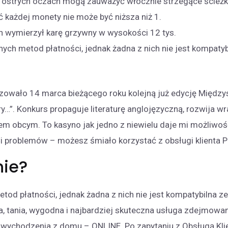
 o ostrych oczach mogą zauważyć włócznie strzegące ścieżk
ć każdej monety nie może być niższa niż 1.
 wymierzył karę grzywny w wysokości 12 tys.
nych metod płatności, jednak żadna z nich nie jest kompaty
nizowało 14 marca bieżącego roku kolejną już edycję Międz
ry…”. Konkurs propaguje literaturę anglojęzyczną, rozwija 
em obcym. To kasyno jak jedno z niewielu daje mi możliwość 
ą Ci problemów – możesz śmiało korzystać z obsługi klienta 
nie?
tod płatności, jednak żadna z nich nie jest kompatybilna z
a, tania, wygodna i najbardziej skuteczna usługa zdejmowan
 wychodzenia z domu – ONLINE. Po zapytaniu z Obsługą Klie