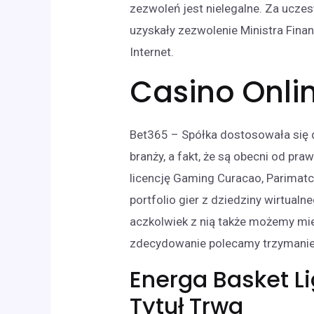
zezwoleń jest nielegalne. Za ucze
uzyskały zezwolenie Ministra Fina
Internet.
Casino Onli
Bet365 – Spółka dostosowała się 
branży, a fakt, że są obecni od pr
licencję Gaming Curacao, Parimatc
portfolio gier z dziedziny wirtual
aczkolwiek z nią także możemy mie
zdecydowanie polecamy trzymanie 
Energa Basket L
Tytuł Trwa