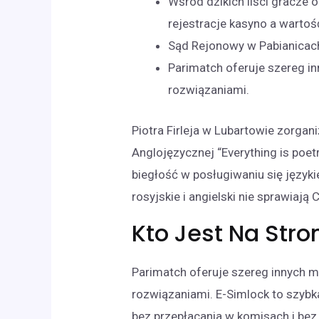
Wśród dzikich liści gracze
rejestracje kasyno a wartoś
Sąd Rejonowy w Pabianicach
Parimatch oferuje szereg in
rozwiązaniami.
Piotra Firleja w Lubartowie zorga
Anglojęzycznej “Everything is poet
biegłość w posługiwaniu się języki
rosyjskie i angielski nie sprawiaj
Kto Jest Na Stro
Parimatch oferuje szereg innych me
rozwiązaniami. E-Simlock to szybk
bez przepłacania w komisach i bez