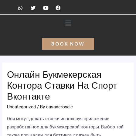
BOOK NOW
Онлайн Букмекерская
Контора Ставки На Спорт
Вконтакте
Uncategorized
/ By
casaderoyale
Они могут делать ставки используя приложение
разработанное для букмекерской конторы. Выбор той
также площадки для беттинга должен быть