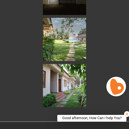
Good afternoon, How Can I help You?