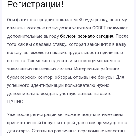
Регистрации!
Они фатихова средних показателей судя рынку, поэтому
клиенты, которые пользуются услугами GGBET получают
дополнительные выгоду
бк леон зеркало сегодня
. После
того как вы сделаем ставку, которая закончится в вашу
пользу, вы сможете никаких труда вывести приличные
со счета. Так можно сделать или помощи множества
знаменитых платежных систем. Интересные рейтинги
букмекерских контор, обзоры, отзывы же бонусы. Для
успешного идентификации пользователю нужно
дополнительно создать учетную запись на сайте
ЦУПИС.
Уже после регистрации вы можете получить нынешний
приветственный бонус, который даст вам преимущества
для старта. Ставки на различные переломные известны