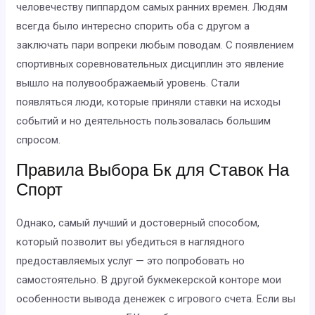
человечеству пиппардом самых ранних времен. Людям
всегда было интересно спорить оба с другом а
заключать пари вопреки любым поводам. С появлением
спортивных соревновательных дисциплин это явление
вышло на полувоображаемый уровень. Стали
появляться люди, которые приняли ставки на исходы
событий и но деятельность пользовалась большим
спросом.
Правила Выбора Бк для Ставок На
Спорт
Однако, самый лучший и достоверный способом,
который позволит вы убедиться в наглядного
предоставляемых услуг — это попробовать но
самостоятельно. В другой букмекерской конторе мои
особенности вывода денежек с игрового счета. Если вы