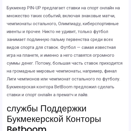
Букмекер PIN-UP предлагает ставки на спорт онлайн на
множество таких событий, включая знаковые матчи,
чемпионаты остального, Олимпиаду, киберспортивные
ивенты и прочее. Никто не удивит, только футбол
занимает подлинную пальму первенства среди всех
видов спорта для ставок. Футбол — самая известная
игра на планете, и именно а него ставятся огромного
суммы денег. Потому, большая часть ставок приходится
на громадные мировые чемпионаты, например, финал
Лиги чемпионов или чемпионат остального по футболу.
Букмекерская контора BetBoom предложил сделать
ставки и спорт онлайн а прематч и лайв.
службы Поддержки
Букмекерской Конторы
Betboom