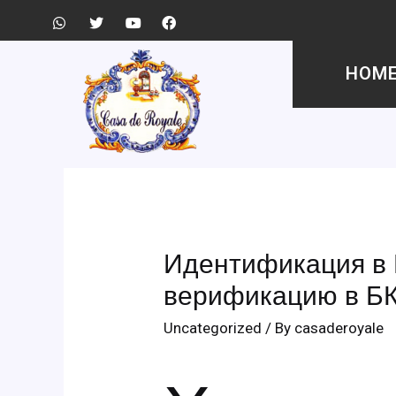
HOM
Идентификация в Б
верификацию в БК
Uncategorized
/ By
casaderoyale