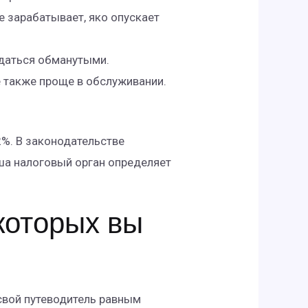
е зарабатывает, яко опускает
даться обманутыми.
е также проще в обслуживании.
2%. В законодательстве
ша налоговый орган определяет
которых вы
свой путеводитель равным