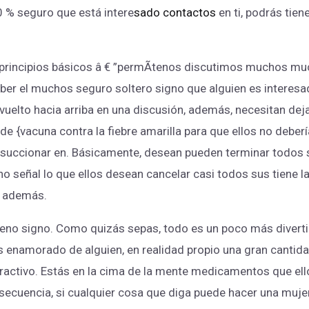
 % seguro que está intere
sado contactos
en ti, podrás tiene
rincipios básicos â € ”permÃtenos discutimos muchos muc
ber el muchos seguro soltero signo que alguien es interesad
vuelto hacia arriba en una discusión, además, necesitan dejar
de {vacuna contra la fiebre amarilla para que ellos no deber
ir succionar en. Básicamente, desean pueden terminar todos
o señal lo que ellos desean cancelar casi todos sus tiene la 
, además.
ueno signo. Como quizás sepas, todo es un poco más diverti
 enamorado de alguien, en realidad propio una gran cantid
tractivo. Estás en la cima de la mente medicamentos que ello
nsecuencia, si cualquier cosa que diga puede hacer una mujer