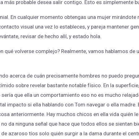
la más probable desea salir contigo. Esto es simplemente b
ial. En cualquier momento obtengas una mujer mirándote r
 contacto visual una vez lo estableces, y pareja ​​mantener g
ántate, revisar de hecho allí, y estado hola.
. en qué volverse complejo? Realmente, vamos hablamos de u
ando acerca de cuán precisamente hombres no puedo pregun
mido sobre revelar bastante notable físico. En la superficie
e sería que ella un comportamiento eso no es mucho relaja
tal impacto si ella hablando con Tom navegar o ella madre. Es
osa anteriormente. Hay muchos chicos en ella vida quién le 
la no da ninguna señal que hace que todos ellos se sientan b
d de azaroso tíos solo quién surgir a la dama durante el cent