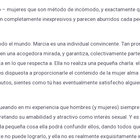
mpo – mujeres que son método de incómodo, y exactamente q
tán completamente inexpresivos y parecen aburridos cada p
do el mundo. Marcia es una individual convincente. Tan pr
en una acogedora mirada, y garantiza, colectivamente parte 
rta en lo que respecta a. Ella no realiza una pequeña charla:
a es dispuesta a proporcionarle el contenido de la mujer al
nutos, sientes como tú has eventualmente satisfecho algui
iqueando en mi experiencia que hombres (y mujeres) siemp
retando su amabilidad y atractivo como interés sexual. Y es
da pequeña cosa ella podrá confundir ellos, dando todos q
e no puede lograrlo, y ella no es realmente exquisitamente in