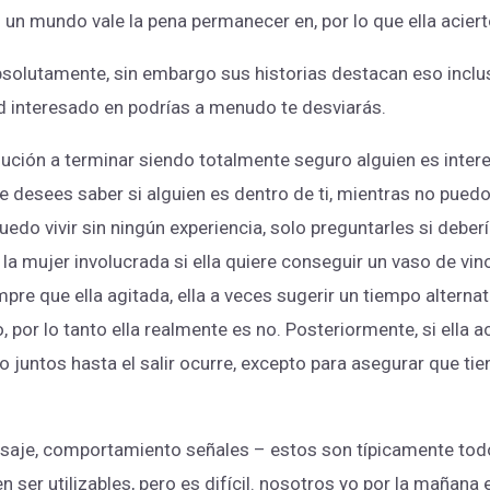
 un mundo vale la pena permanecer en, por lo que ella acier
solutamente, sin embargo sus historias destacan eso inclus
d interesado en podrías a menudo te desviarás.
olución a terminar siendo totalmente seguro alguien es inter
e desees saber si alguien es dentro de ti, mientras no pued
uedo vivir sin ningún experiencia, solo preguntarles si deber
la mujer involucrada si ella quiere conseguir un vaso de vino
mpre que ella agitada, ella a veces sugerir un tiempo alternat
to, por lo tanto ella realmente es no. Posteriormente, si ella 
 juntos hasta el salir ocurre, excepto para asegurar que tien
aje, comportamiento señales – estos son típicamente todos 
 ser utilizables, pero es difícil. nosotros yo por la mañana