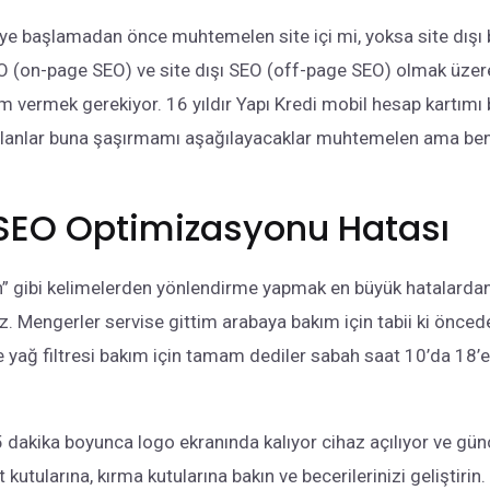
ye başlamadan önce muhtemelen site içi mi, yoksa site dışı b
O (on-page SEO) ve site dışı SEO (off-page SEO) olmak üzere ik
m vermek gerekiyor. 16 yıldır Yapı Kredi mobil hesap kartımı
olanlar buna şaşırmamı aşağılayacaklar muhtemelen ama ben
9 SEO Optimizasyonu Hatası
n” gibi kelimelerden yönlendirme yapmak en büyük hatalardan b
. Mengerler servise gittim arabaya bakım için tabii ki önced
 yağ filtresi bakım için tamam dediler sabah saat 10’da 18’e
dakika boyunca logo ekranında kalıyor cihaz açılıyor ve gü
it kutularına, kırma kutularına bakın ve becerilerinizi geliştirin.