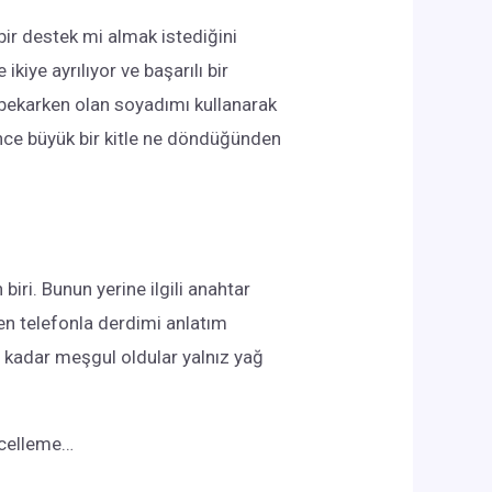
ir destek mi almak istediğini
iye ayrılıyor ve başarılı bir
 bekarken olan soyadımı kullanarak
ce büyük bir kitle ne döndüğünden
iri. Bunun yerine ilgili anahtar
en telefonla derdimi anlatım
 kadar meşgul oldular yalnız yağ
ncelleme…