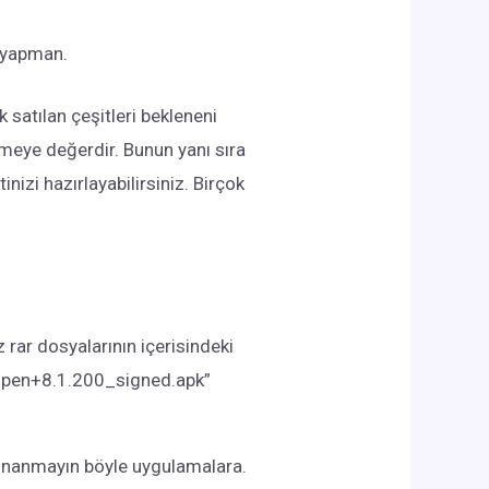
u yapman.
k satılan çeşitleri bekleneni
nemeye değerdir. Bunun yanı sıra
nizi hazırlayabilirsiniz. Birçok
 rar dosyalarının içerisindeki
“Aspen+8.1.200_signed.apk”
 inanmayın böyle uygulamalara.