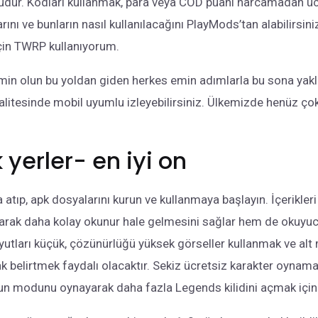
oludur. Kodları kullanmak, para veya COD puanı harcamadan ücr
rını ve bunların nasıl kullanılacağını PlayMods’tan alabilirs
 için TWRP kullanıyorum.
 emin olun bu yoldan giden herkes emin adımlarla bu sona yak
alitesinde mobil uyumlu izleyebilirsiniz. Ülkemizde henüz ço
 yerler- en iyi on
atıp, apk dosyalarını kurun ve kullanmaya başlayın. İçerikler
 olarak daha kolay okunur hale gelmesini sağlar hem de okuy
yutları küçük, çözünürlüğü yüksek görseller kullanmak ve alt me
 belirtmek faydalı olacaktır. Sekiz ücretsiz karakter oynam
yun modunu oynayarak daha fazla Legends kilidini açmak için a