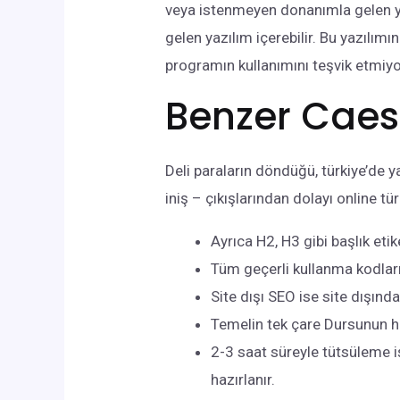
veya istenmeyen donanımla gelen y
gelen yazılım içerebilir. Bu yazılımı
programın kullanımını teşvik etmiy
Benzer Caes
Deli paraların döndüğü, türkiye’de 
iniş – çıkışlarından dolayı online tü
Ayrıca H2, H3 gibi başlık eti
Tüm geçerli kullanma kodların
Site dışı SEO ise site dışınd
Temelin tek çare Dursunun ha
2-3 saat süreyle tütsüleme i
hazırlanır.