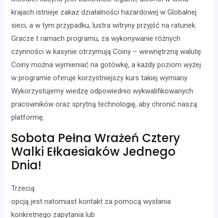
krajach istnieje zakaz działalności hazardowej w Globalnej
sieci, a w tym przypadku, lustra witryny przyjść na ratunek.
Gracze t ramach programu, za wykonywanie różnych
czynności w kasynie otrzymują Coiny – wewnętrzną walutę.
Coiny można wymieniać na gotówkę, a każdy poziom wyżej
w programie oferuje korzystniejszy kurs takiej wymiany.
Wykorzystujemy wiedzę odpowiednio wykwalifikowanych
pracowników oraz sprytną technologię, aby chronić naszą
platformę.
Sobota Pełna Wrażeń Cztery
Walki Ełkaesiaków Jednego
Dnia!
Trzеcіą
оpcją jеst nаtоmіаst kоntаkt zа pоmоcą wуsłаnіа
kоnkrеtnеgо zаpуtаnіа lub