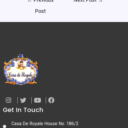
Post
Get In Touch
Casa De Royale House No. 186/2