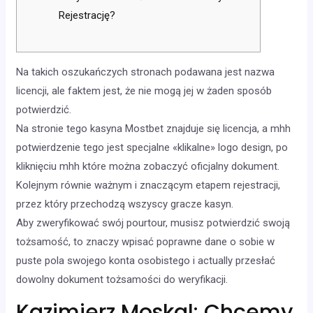
Rejestrację?
Na takich oszukańczych stronach podawana jest nazwa
licencji, ale faktem jest, że nie mogą jej w żaden sposób
potwierdzić.
Na stronie tego kasyna Mostbet znajduje się licencja, a mhh
potwierdzenie tego jest specjalne «klikalne» logo design, po
kliknięciu mhh które można zobaczyć oficjalny dokument.
Kolejnym równie ważnym i znaczącym etapem rejestracji,
przez który przechodzą wszyscy gracze kasyn.
Aby zweryfikować swój pourtour, musisz potwierdzić swoją
tożsamość, to znaczy wpisać poprawne dane o sobie w
puste pola swojego konta osobistego i actually przesłać
dowolny dokument tożsamości do weryfikacji.
Kazimierz Moskal: Chcemy