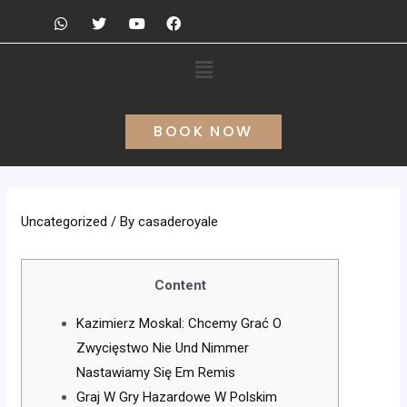
BOOK NOW
Uncategorized
/ By
casaderoyale
Content
Kazimierz Moskal: Chcemy Grać O
Zwycięstwo Nie Und Nimmer
Nastawiamy Się Em Remis
Graj W Gry Hazardowe W Polskim