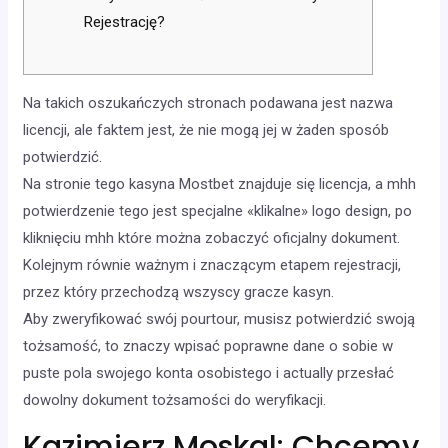
Rejestrację?
Na takich oszukańczych stronach podawana jest nazwa
licencji, ale faktem jest, że nie mogą jej w żaden sposób
potwierdzić.
Na stronie tego kasyna Mostbet znajduje się licencja, a mhh
potwierdzenie tego jest specjalne «klikalne» logo design, po
kliknięciu mhh które można zobaczyć oficjalny dokument.
Kolejnym równie ważnym i znaczącym etapem rejestracji,
przez który przechodzą wszyscy gracze kasyn.
Aby zweryfikować swój pourtour, musisz potwierdzić swoją
tożsamość, to znaczy wpisać poprawne dane o sobie w
puste pola swojego konta osobistego i actually przesłać
dowolny dokument tożsamości do weryfikacji.
Kazimierz Moskal: Chcemy