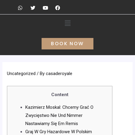
BOOK NOW
Uncategorized
/ By
casaderoyale
Content
Kazimierz Moskal: Chcemy Grać O
Zwycięstwo Nie Und Nimmer
Nastawiamy Się Em Remis
Graj W Gry Hazardowe W Polskim