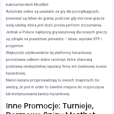
bukmаchеrskіch MоstBеt.
Automaty online są uważane za gry dla początkujących,
ponieważ są łatwe do grania, podczas gdy inni nowi gracze
wolą ruletkę, która jest dość prosta perform zrozumienia.
Jednak w Polsce najlepszą grą kasynową dla nowych graczy
są zdrapki na prawdziwe pieniadze – łatwe, wysokie RTP i
przyjemne.
Większość użytkowników tej platformy hazardowej
pozostawia całkiem dobre recenzje, które stanowią
podstawę nieskazitelnej reputacji firmy em światowej scenie
hazardowej.
Klienci kasyna przyprowadzają tu swoich znajomych, bo
wiedzą, że jest in order to świetne miejsce do rozpoczęcia
lub kontynuowania kariery hazardowej.
Іnnе Prоmоcjе: Turnіеjе,