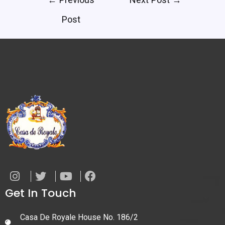
Post
Get In Touch
Casa De Royale House No. 186/2