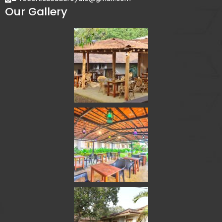
Our Gallery