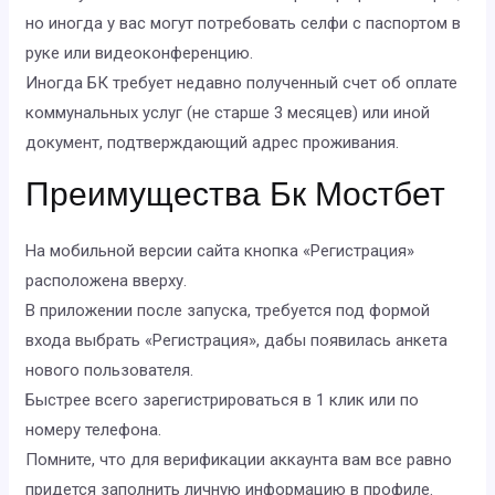
но иногда у вас могут потребовать селфи с паспортом в
руке или видеоконференцию.
Иногда БК требует недавно полученный счет об оплате
коммунальных услуг (не старше 3 месяцев) или иной
документ, подтверждающий адрес проживания.
Преимущества Бк Мостбет
На мобильной версии сайта кнопка «Регистрация»
расположена вверху.
В приложении после запуска, требуется под формой
входа выбрать «Регистрация», дабы появилась анкета
нового пользователя.
Быстрее всего зарегистрироваться в 1 клик или по
номеру телефона.
Помните, что для верификации аккаунта вам все равно
придется заполнить личную информацию в профиле.