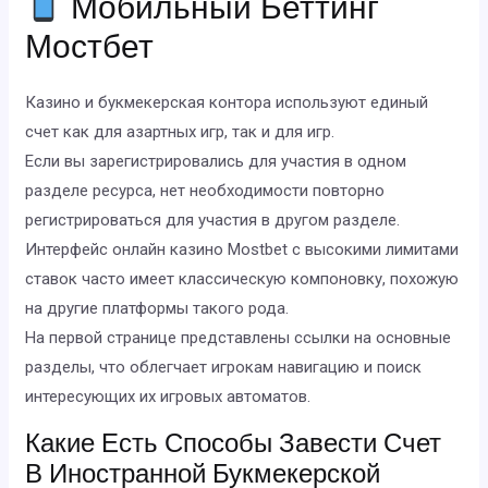
Мобильный Беттинг
Мостбет
Казино и букмекерская контора используют единый
счет как для азартных игр, так и для игр.
Если вы зарегистрировались для участия в одном
разделе ресурса, нет необходимости повторно
регистрироваться для участия в другом разделе.
Интерфейс онлайн казино Mostbet с высокими лимитами
ставок часто имеет классическую компоновку, похожую
на другие платформы такого рода.
На первой странице представлены ссылки на основные
разделы, что облегчает игрокам навигацию и поиск
интересующих их игровых автоматов.
Какие Есть Способы Завести Счет
В Иностранной Букмекерской