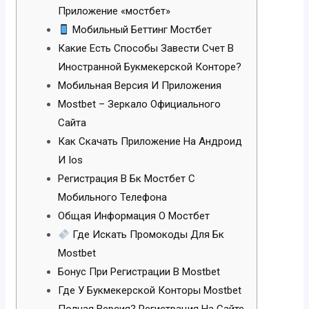
Приложение «мостбет»
Мобильный Беттинг Мостбет
Какие Есть Способы Завести Счет В
Иностранной Букмекерской Конторе?
Мобильная Версия И Приложения
Mostbet – Зеркало Официального
Сайта
Как Скачать Приложение На Андроид
И Ios
Регистрация В Бк Мостбет С
Мобильного Телефона
Общая Информация О Мостбет
Где Искать Промокоды Для Бк
Mostbet
Бонус При Регистрации В Mostbet
Где У Букмекерской Конторы Mostbet