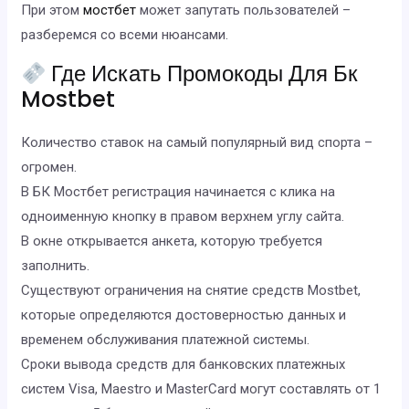
При этом
мостбет
может запутать пользователей –
разберемся со всеми нюансами.
Где Искать Промокоды Для Бк
Mostbet
Количество ставок на самый популярный вид спорта –
огромен.
В БК Мостбет регистрация начинается с клика на
одноименную кнопку в правом верхнем углу сайта.
В окне открывается анкета, которую требуется
заполнить.
Существуют ограничения на снятие средств Mostbet,
которые определяются достоверностью данных и
временем обслуживания платежной системы.
Сроки вывода средств для банковских платежных
систем Visa, Maestro и MasterCard могут составлять от 1