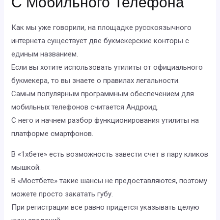
С Мобильного Телефона
Как мы уже говорили, на площадке русскоязычного
интернета существует две букмекерские конторы с
единым названием.
Если вы хотите использовать утилиты от официального
букмекера, то вы знаете о правилах легальности.
Самым популярным программным обеспечением для
мобильных телефонов считается Андроид.
С него и начнем разбор функционирования утилиты на
платформе смартфонов.
В «1хбете» есть возможность завести счет в пару кликов
мышкой.
В «Мостбете» такие шансы не предоставляются, поэтому
можете просто закатать губу.
При регистрации все равно придется указывать целую