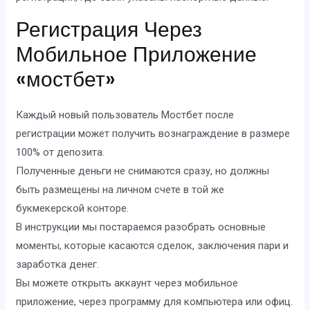
Регистрация Через
Мобильное Приложение
«мостбет»
Каждый новый пользователь Мостбет после
регистрации может получить вознаграждение в размере
100% от депозита.
Полученные деньги не снимаются сразу, но должны
быть размещены на личном счете в той же
букмекерской конторе.
В инструкции мы постараемся разобрать основные
моменты, которые касаются сделок, заключения пари и
заработка денег.
Вы можете открыть аккаунт через мобильное
приложение, через программу для компьютера или офиц.