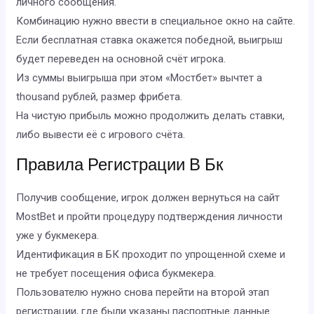
личного сообщения.
Комбинацию нужно ввести в специальное окно на сайте.
Если бесплатная ставка окажется победной, выигрыш
будет переведен на основной счёт игрока.
Из суммы выигрыша при этом «Мостбет» вычтет a
thousand рублей, размер фрибета.
На чистую прибыль можно продолжить делать ставки,
либо вывести её с игрового счёта.
Правила Регистрации В Бк
Получив сообщение, игрок должен вернуться на сайт
MostBet и пройти процедуру подтверждения личности
уже у букмекера.
Идентификация в БК проходит по упрощенной схеме и
не требует посещения офиса букмекера.
Пользователю нужно снова перейти на второй этап
регистрации, где были указаны паспортные данные.