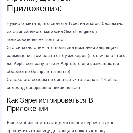
Приложения:
Нужно отметить, что скачать 1xbet на android бесплатно
из официального магазина Search engines у
пользователей не получится.
Это связано с тем, что политика компании запрещает
размещение там софта от букмекеров (в отличие от того
же Apple company, в чьём App-store они размещаются
абсолютно беспрепятственно).
Однако это совсем не означает, что скачать 1хbet на
андроид совершенно никак нельзя.
Как Зарегистрироваться В
Приложении
Как в мобильной так и в десктопной версиях нужно
прокрутить страницу до конца и нажать кнопку