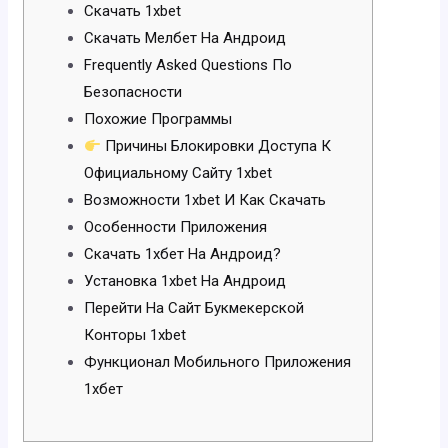
Скачать 1xbet
Скачать Мелбет На Андроид
Frequently Asked Questions По
Безопасности
Похожие Программы
Причины Блокировки Доступа К
Официальному Сайту 1xbet
Возможности 1xbet И Как Скачать
Особенности Приложения
Скачать 1хбет На Андроид?
Установка 1xbet На Андроид
Перейти На Сайт Букмекерской
Конторы 1xbet
Функционал Мобильного Приложения
1хбет