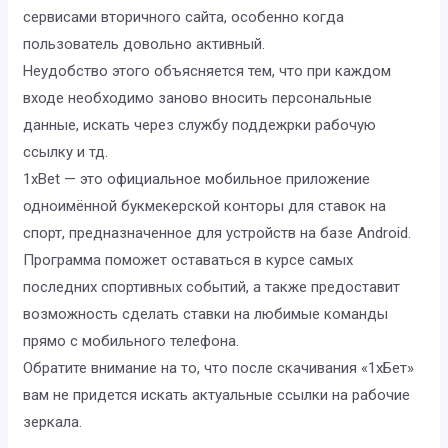
сервисами вторичного сайта, особенно когда
пользователь довольно активный.
Неудобство этого объясняется тем, что при каждом
входе необходимо заново вносить персональные
данные, искать через службу поддежрки рабочую
ссылку и тд.
1xBet — это официальное мобильное приложение
одноимённой букмекерской конторы для ставок на
спорт, предназначенное для устройств на базе Android.
Программа поможет оставаться в курсе самых
последних спортивных событий, а также предоставит
возможность сделать ставки на любимые команды
прямо с мобильного телефона.
Обратите внимание на то, что после скачивания «1хБет»
вам не придется искать актуальные ссылки на рабочие
зеркала.