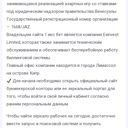
занимающаяся реализацией азартных игр со ставками
под юридическим надзором правительства Венесуэлы.
Государственный регистрационный номер организации
— 1668/JAZ.
Владельцем сайта 1 икс бет является компания Exinvest
Limited, которая также занимается техническим
обслуживанием и обеспечивает бесперебойную работу
биллинговой системы.
Главный офис компании находится в городе Лимассол
на острове Кипр.
Для начала необходимо открыть официальный сайт
букмекерской конторы или ее зеркальный портал для
того, чтобы войти в свой личный кабинет согласно
ранним персональным данным.
Чтобы найти зеркало рабочее на сегодня, достаточно
ввести запрос в поисковой системе и получить