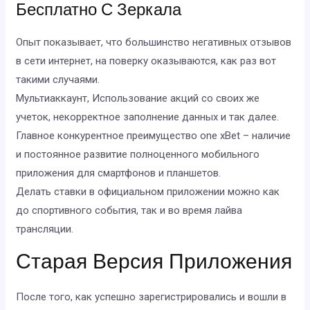
Бесплатно С Зеркала
Опыт показывает, что большинство негативных отзывов
в сети интернет, на поверку оказываются, как раз вот
такими случаями.
Мультиаккаунт, Использование акций со своих же
учеток, некорректное заполнение данных и так далее.
Главное конкурентное преимущество one xBet – наличие
и постоянное развитие полноценного мобильного
приложения для смартфонов и планшетов.
Делать ставки в официальном приложении можно как
до спортивного события, так и во время лайва
трансляции.
Старая Версия Приложения
После того, как успешно зарегистрировались и вошли в