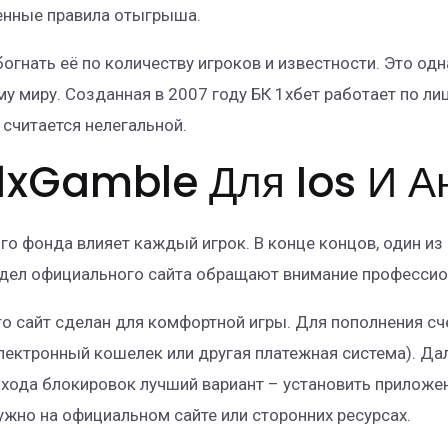
енные правила отыгрыша.
огнать её по количеству игроков и известности. Это одн
му миру. Созданная в 2007 году БК 1хбет работает по л
 считается нелегальной.
1xGamble Для Ios И А
ого фонда влияет каждый игрок. В конце концов, один из
здел официального сайта обращают внимание профессио
что сайт сделан для комфортной игры. Для пополнения сч
электронный кошелек или другая платежная система). Да
хода блокировок лучший вариант – установить приложени
нужно на официальном сайте или сторонних ресурсах.