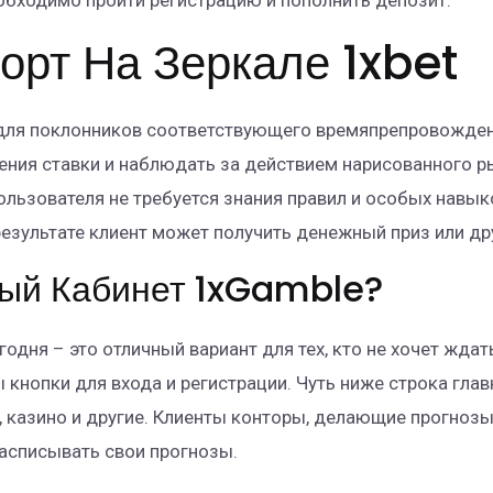
еобходимо пройти регистрацию и пополнить депозит.
орт На Зеркале 1xbet
для поклонников соответствующего времяпрепровождени
ния ставки и наблюдать за действием нарисованного р
ользователя не требуется знания правил и особых навы
 результате клиент может получить денежный приз или д
ный Кабинет 1xGamble?
годня – это отличный вариант для тех, кто не хочет жда
 кнопки для входа и регистрации. Чуть ниже строка гла
т, казино и другие. Клиенты конторы, делающие прогнозы
асписывать свои прогнозы.