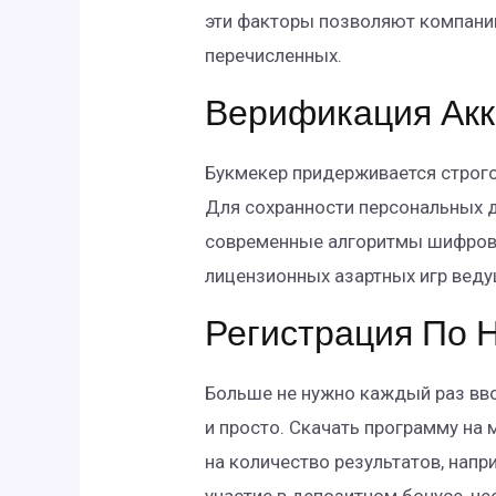
эти факторы позволяют компании
перечисленных.
Верификация Акк
Букмекер придерживается строго
Для сохранности персональных д
современные алгоритмы шифрова
лицензионных азартных игр веду
Регистрация По 
Больше не нужно каждый раз вво
и просто. Скачать программу на
на количество результатов, напр