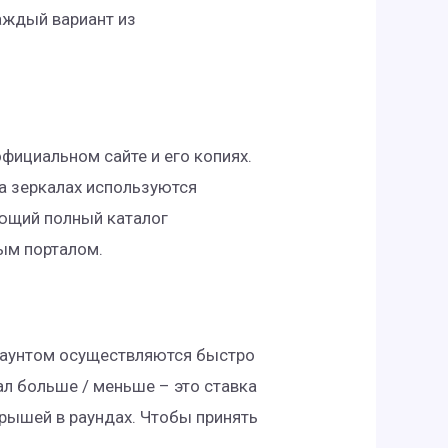
аждый вариант из
фициальном сайте и его копиях.
а зеркалах используются
яющий полный каталог
ым порталом.
ккаунтом осуществляются быстро
ал больше / меньше – это ставка
грышей в раундах. Чтобы принять