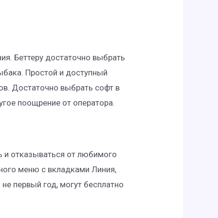
я. Беттеру достаточно выбрать
ыбака. Простой и доступный
ков. Достаточно выбрать софт в
ругое поощрение от оператора.
ть и отказываться от любимого
вного меню с вкладками Линия,
 не первый год, могут бесплатно