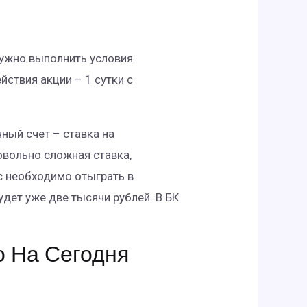
нужно выполнить условия
ствия акции – 1 сутки с
ный счет – ставка на
овольно сложная ставка,
ус необходимо отыграть в
удет уже две тысячи рублей. В БК
о На Сегодня