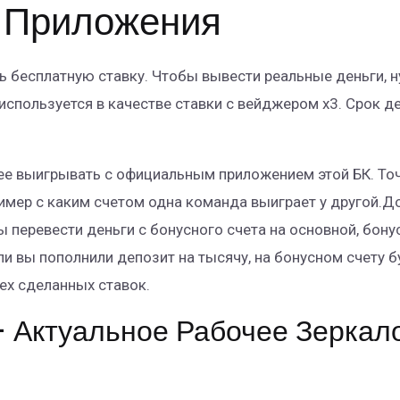
 Приложения
 бесплатную ставку. Чтобы вывести реальные деньги, 
пользуется в качестве ставки с вейджером х3. Срок дей
ее выигрывать с официальным приложением этой БК. Точ
ример с каким счетом одна команда выиграет у другой.Д
 перевести деньги с бонусного счета на основной, бон
ли вы пополнили депозит на тысячу, на бонусном счету б
ех сделанных ставок.
 Актуальное Рабочее Зеркал