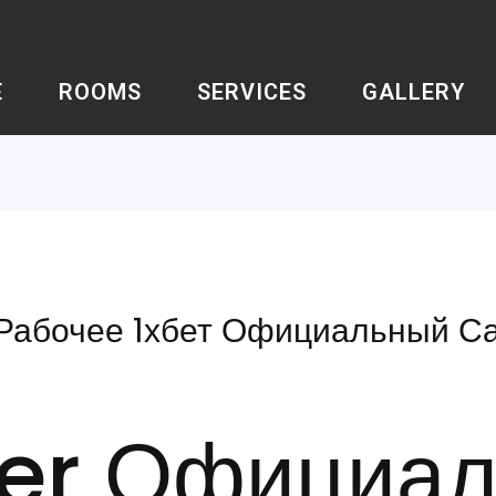
E
ROOMS
SERVICES
GALLERY
Рабочее 1хбет Официальный С
er Официа