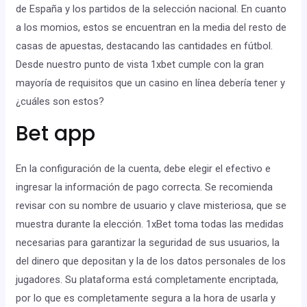
de España y los partidos de la selección nacional. En cuanto
a los momios, estos se encuentran en la media del resto de
casas de apuestas, destacando las cantidades en fútbol.
Desde nuestro punto de vista 1xbet cumple con la gran
mayoría de requisitos que un casino en línea debería tener y
¿cuáles son estos?
Bet app
En la configuración de la cuenta, debe elegir el efectivo e
ingresar la información de pago correcta. Se recomienda
revisar con su nombre de usuario y clave misteriosa, que se
muestra durante la elección. 1xBet toma todas las medidas
necesarias para garantizar la seguridad de sus usuarios, la
del dinero que depositan y la de los datos personales de los
jugadores. Su plataforma está completamente encriptada,
por lo que es completamente segura a la hora de usarla y