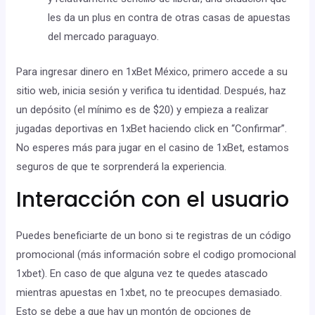
les da un plus en contra de otras casas de apuestas
del mercado paraguayo.
Para ingresar dinero en 1xBet México, primero accede a su
sitio web, inicia sesión y verifica tu identidad. Después, haz
un depósito (el mínimo es de $20) y empieza a realizar
jugadas deportivas en 1xBet haciendo click en “Confirmar”.
No esperes más para jugar en el casino de 1xBet, estamos
seguros de que te sorprenderá la experiencia.
Interacción con el usuario
Puedes beneficiarte de un bono si te registras de un código
promocional (más información sobre el codigo promocional
1xbet). En caso de que alguna vez te quedes atascado
mientras apuestas en 1xbet, no te preocupes demasiado.
Esto se debe a que hay un montón de opciones de