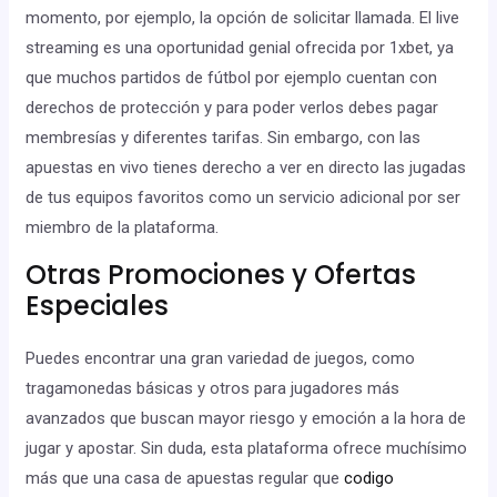
momento, por ejemplo, la opción de solicitar llamada. El live
streaming es una oportunidad genial ofrecida por 1xbet, ya
que muchos partidos de fútbol por ejemplo cuentan con
derechos de protección y para poder verlos debes pagar
membresías y diferentes tarifas. Sin embargo, con las
apuestas en vivo tienes derecho a ver en directo las jugadas
de tus equipos favoritos como un servicio adicional por ser
miembro de la plataforma.
Otras Promociones y Ofertas
Especiales
Puedes encontrar una gran variedad de juegos, como
tragamonedas básicas y otros para jugadores más
avanzados que buscan mayor riesgo y emoción a la hora de
jugar y apostar. Sin duda, esta plataforma ofrece muchísimo
más que una casa de apuestas regular que
codigo