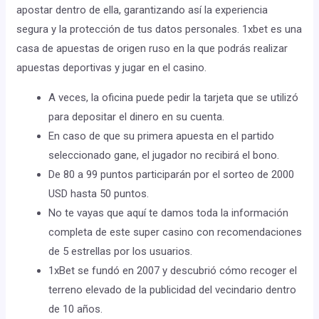
apostar dentro de ella, garantizando así la experiencia
segura y la protección de tus datos personales. 1xbet es una
casa de apuestas de origen ruso en la que podrás realizar
apuestas deportivas y jugar en el casino.
A veces, la oficina puede pedir la tarjeta que se utilizó
para depositar el dinero en su cuenta.
En caso de que su primera apuesta en el partido
seleccionado gane, el jugador no recibirá el bono.
De 80 a 99 puntos participarán por el sorteo de 2000
USD hasta 50 puntos.
No te vayas que aquí te damos toda la información
completa de este super casino con recomendaciones
de 5 estrellas por los usuarios.
1xBet se fundó en 2007 y descubrió cómo recoger el
terreno elevado de la publicidad del vecindario dentro
de 10 años.