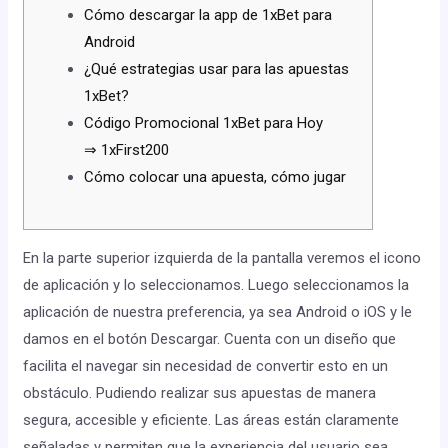
Cómo descargar la app de 1xBet para
Android
¿Qué estrategias usar para las apuestas
1xBet?
Código Promocional 1xBet para Hoy
⇒ 1xFirst200
Cómo colocar una apuesta, cómo jugar
En la parte superior izquierda de la pantalla veremos el icono
de aplicación y lo seleccionamos. Luego seleccionamos la
aplicación de nuestra preferencia, ya sea Android o iOS y le
damos en el botón Descargar. Cuenta con un diseño que
facilita el navegar sin necesidad de convertir esto en un
obstáculo. Pudiendo realizar sus apuestas de manera
segura, accesible y eficiente. Las áreas están claramente
señaladas y permiten que la experiencia del usuario sea