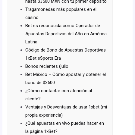
hasta $3500 MXN con tu primer depósito
Tragamonedas más populares en el
casino
Bet es reconocida como Operador de
Apuestas Deportivas del Año en América
Latina
Código de Bono de Apuestas Deportivas
1xBet eSports Era
Bonos recientes (julio
Bet México – Cómo apostar y obtener el
bono de $3500
¿Cómo contactar con atención al
cliente?
Ventajas y Desventajas de usar 1xbet (mi
propia experiencia)
¿Qué apuestas en vivo puedes hacer en
la página 1xBet?