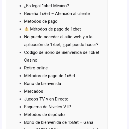
¿Es legal 1xbet México?
Reseña 1xBet – Atención al cliente
Métodos de pago
Métodos de pago de 1xbet
No puedo acceder al sitio web y a la
aplicación de 1xbet, ¿qué puedo hacer?
Código de Bono de Bienvenida de 1xBet
Casino
Retiro online
Métodos de pago de 1xBet
Bono de bienvenida
Mercados
Juegos TV y en Directo
Esquema de Niveles V.I.P
Métodos de depósito
Bono de bienvenida de 1xBet – Gana