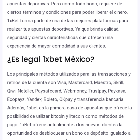
apuestas deportivas. Pero como todo bono, requiere de
ciertos términos y condiciones para poder liberar el dinero.
1xBet forma parte de una de las mejores plataformas para
realizar tus apuestas deportivas. Ya que brinda calidad,
seguridad y ciertas características que ofrecen una
experiencia de mayor comodidad a sus clientes.
¿Es legal 1xbet México?
Los principales métodos utilizados para las transacciones y
retiros de la cuenta son Visa, Mastercard, Maestro, Skrill,
Qiwi, Neteller, Paysafecard, Webmoney, Trustpay, Paykasa,
Ecopayz, Yandex, Boleto, OKpay y transferencia bancaria.
Además, 1xbet es la primera casa de apuestas que ofrece la
posibilidad de utilizar bitcoin y litecoin como métodos de
pago. 1xBet ofrece actualmente a los nuevos clientes la
oportunidad de desbloquear un bono de depósito igualado al