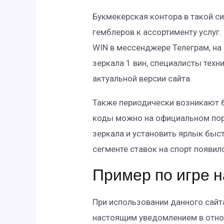
Букмекерская контора в такой с
гемблеров к ассортименту услуг
WIN в мессенджере Телеграм, на
зеркала 1 вин, специалисты тех
актуальной версии сайта.
Также периодически возникают 
коды можно на официальном пор
зеркала и установить ярлык быст
сегменте ставок на спорт появил
Пример по игре н
При использовании данного сайта
настоящим уведомлением в отнош