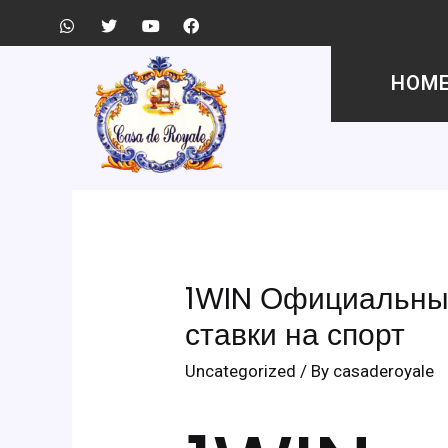
HOM
1WIN Официальный
ставки на спорт
Uncategorized
/ By
casaderoyale