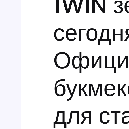
1WIN з
сегодн
Офици
букмек
для ст