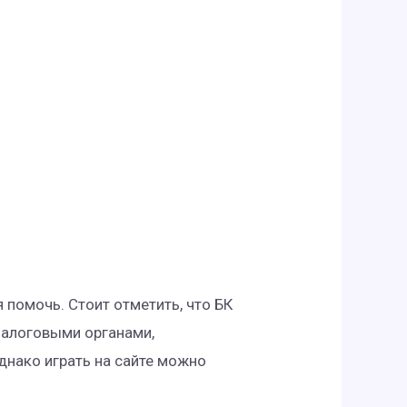
 помочь. Стоит отметить, что БК
налоговыми органами,
днако играть на сайте можно