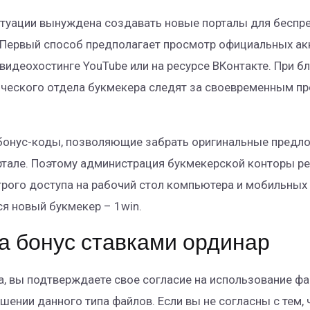
итуации вынуждена создавать новые порталы для беспр
. Первый способ предполагает просмотр официальных а
 видеохостинге YouTube или на ресурсе ВКонтакте. При 
нического отдела букмекера следят за своевременным 
бонус-коды, позволяющие забрать оригинальные предло
тале. Поэтому администрация букмекерской конторы р
рого доступа на рабочий стол компьютера и мобильных у
ся новый букмекер – 1win.
а бонус ставками ординар
, вы подтверждаете свое согласие на использование фай
ении данного типа файлов. Если вы не согласны с тем