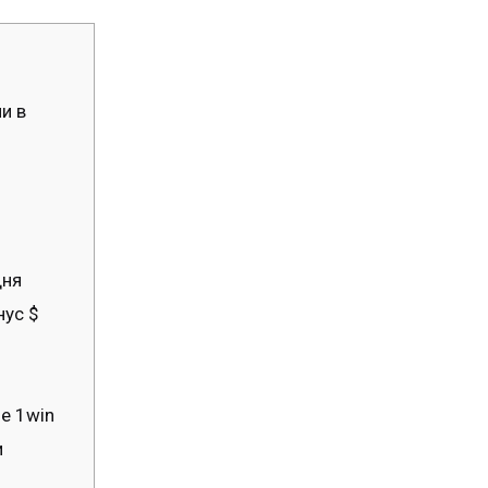
и в
дня
нус $
е 1win
и